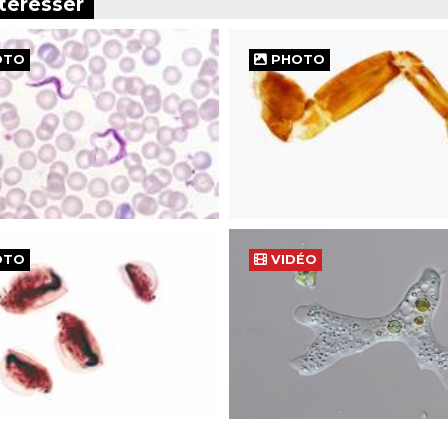
téresser
OTO
PHOTO
OTO
VIDÉO