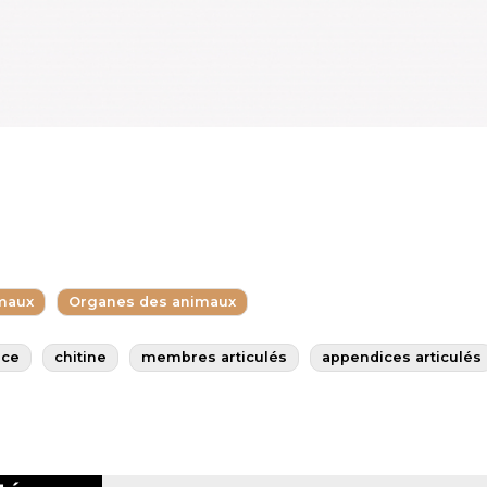
maux
Organes des animaux
ace
chitine
membres articulés
appendices articulés