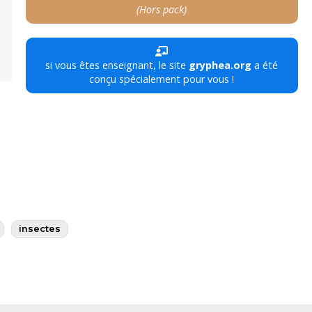
(Hors pack)
si vous êtes enseignant, le site
gryphea.org
a été
conçu spécialement pour vous !
insectes