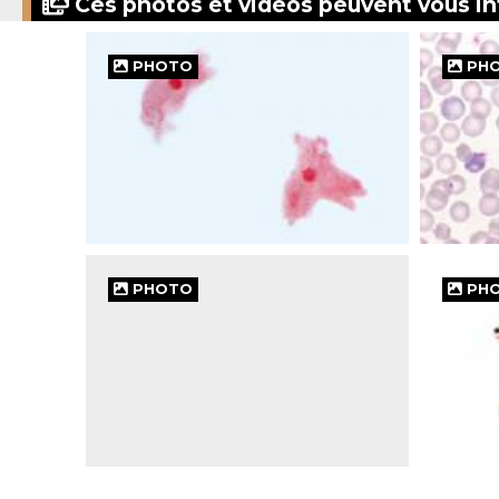
Ces photos et vidéos peuvent vous in
PHOTO
PH
PHOTO
PH