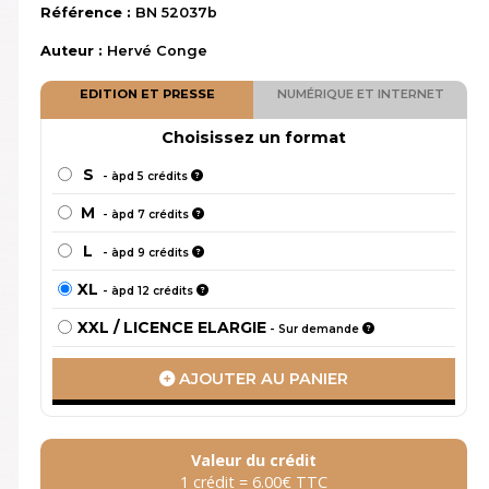
Référence :
BN 52037b
Auteur :
Hervé Conge
EDITION ET PRESSE
NUMÉRIQUE ET INTERNET
Choisissez un format
S
-
àpd 5 crédits
M
-
àpd 7 crédits
L
-
àpd 9 crédits
XL
-
àpd 12 crédits
XXL / LICENCE ELARGIE
-
Sur demande
AJOUTER AU PANIER
Valeur du crédit
1 crédit = 6.00€ TTC